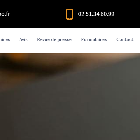
o.fr
02.51.34.60.99
aires
Avis
Revue de presse
Formulaires
Contact