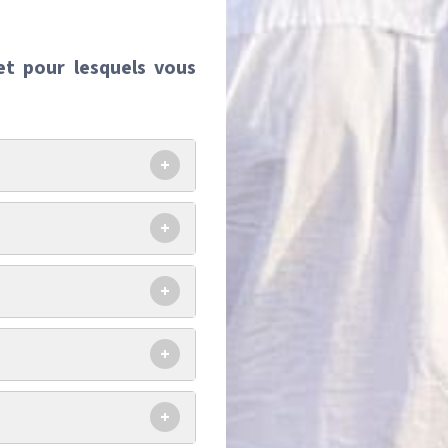
et pour lesquels vous
+
+
+
+
+