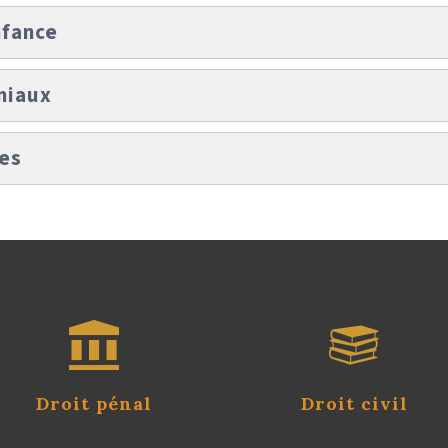
nfance
niaux
les
Droit pénal
Droit civil